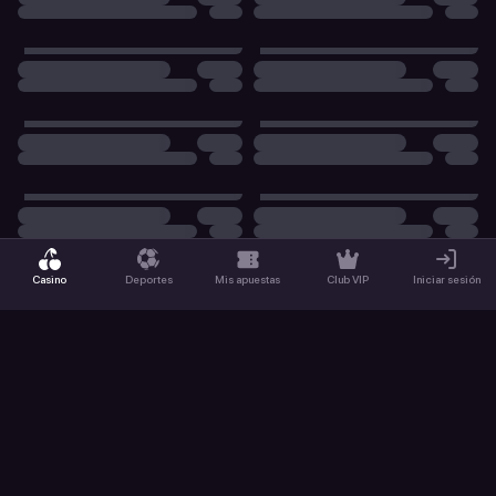
Casino
Deportes
Mis apuestas
Club VIP
Iniciar sesión